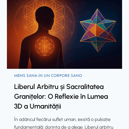
o
n
c
ă
r
t
a
a
t
t
i
e
c
a
l
R
a
i
C
t
MENS SANA IN UN CORPORE SANO
o
u
Liberul Arbitru și Sacralitatea
n
a
ș
Granițelor: O Reflexie în Lumea
l
t
u
3D a Umanității
i
l
i
u
În adâncul fiecărui suflet uman, există o pulsație
n
i
fundamentală: dorința de a alege. Liberul arbitru