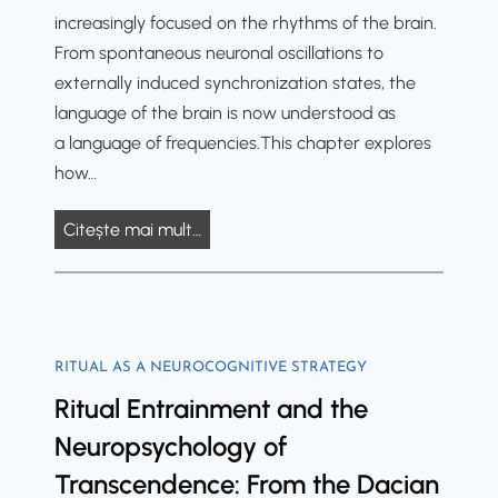
d
i
F
increasingly focused on the rhythms of the brain.
S
l
o
From spontaneous neuronal oscillations to
t
o
u
externally induced synchronization states, the
a
r
n
language of the brain is now understood as
t
d
d
a language of frequencies.This chapter explores
e
a
a
how…
s
c
t
,
i
i
T
Citește mai mult…
a
c
o
h
n
e
n
e
d
ș
s
S
H
i
o
i
u
p
f
RITUAL AS A NEUROCOGNITIVE STRATEGY
g
m
r
O
Ritual Entrainment and the
n
a
e
u
i
Neuropsychology of
n
d
r
f
Transcendence: From the Dacian
L
a
M