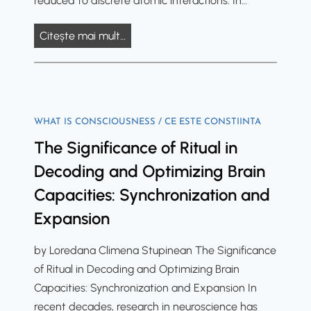
reduced to discrete atomic interactions. In…
n
r
s
t
i
T
Citește mai mult…
o
o
l
h
f
R
e
e
S
i
s
I
a
t
a
n
c
WHAT IS CONSCIOUSNESS / CE ESTE CONSTIINTA
u
c
t
r
The Significance of Ritual in
a
r
e
e
l
e
l
Decoding and Optimizing Brain
d
,
a
l
F
Capacities: Synchronization and
A
l
e
l
Expansion
l
e
c
o
t
f
t
w
by Loredana Climena Stupinean The Significance
e
e
u
of Ritual in Decoding and Optimizing Brain
r
m
a
Capacities: Synchronization and Expansion In
e
e
l
recent decades, research in neuroscience has