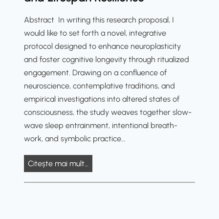
e
m
E
e
u
a
x
Abstract In writing this research proposal, I
S
r
n
p
would like to set forth a novel, integrative
u
o
i
a
protocol designed to enhance neuroplasticity
v
c
t
n
and foster cognitive longevity through ritualized
e
o
ă
s
engagement. Drawing on a confluence of
r
g
ț
i
neuroscience, contemplative traditions, and
a
n
i
u
empirical investigations into altered states of
n
i
i
n
consciousness, the study weaves together slow-
i
t
e
wave sleep entrainment, intentional breath-
t
i
work, and symbolic practice…
ă
v
ț
e
N
Citește mai mult…
i
S
e
i
t
u
I
r
r
n
a
o