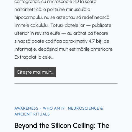
cartografiat, cu microscopie 3D la scară
s
n
d
i
e
nanometrică, o porțiune minusculă a
t
T
o
ț
hipocampului, nu se așteptau să redefinească
–
r
l
i
limitele calculului. Totuși, datele lor — publicate
P
a
o
i
ulterior în revista eLife — au arătat că fiecare
r
n
g
ș
sinapsă poate codifica aproximativ 4,7 biți de
e
c
i
i
informație, depășind mult estimările anterioare.
s
e
c
A
Extrapolat la cele…
e
d
a
c
n
a
l
a
D
Citește mai mult…
t
n
s
d
i
a
c
i
e
n
t
e
g
m
c
i
,
h
i
o
o
t
”
a
AWARENESS – WHO AM I?
|
NEUROSCIENCE &
l
n
h
t
ANCIENT RITUALS
C
o
:
e
e
Beyond the Silicon Ceiling: The
ă
d
a
S
c