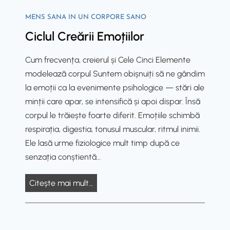
i
ș
m
n
i
MENS SANA IN UN CORPORE SANO
o
g
s
Ciclul Creării Emoțiilor
t
:
c
i
T
a
Cum frecvența, creierul și Cele Cinci Elemente
o
h
l
modelează corpul Suntem obișnuiți să ne gândim
n
e
a
la emoții ca la evenimente psihologice — stări ale
C
S
b
minții care apar, se intensifică și apoi dispar. Însă
r
a
i
corpul le trăiește foarte diferit. Emoțiile schimbă
e
l
l
respirația, digestia, tonusul muscular, ritmul inimii.
a
k
i
Ele lasă urme fiziologice mult timp după ce
t
I
t
senzația conștientă…
i
n
a
o
s
C
Citește mai mult…
t
n
t
i
e
C
i
c
a
y
t
l
i