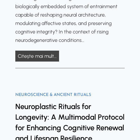
t
biologically embedded system of entrainment
l
i
e
capable of reshaping neural architecture,
e
–
l
modulating affective states, and preserving
x
S
e
cognitive integrity? In the context of rising
i
i
:
neurodegenerative conditions…
e
n
D
î
c
o
R
Citește mai mult…
n
r
u
i
L
o
ă
t
u
n
F
u
m
i
a
a
e
z
NEUROSCIENCE & ANCIENT RITUALS
ț
l
a
a
Neuroplastic Rituals for
e
a
3
r
t
s
Longevity: A Multimodal Protocol
D
e
e
a
a
ș
for Enhancing Cognitive Renewal
a
N
U
i
and Lifespan Resilience
l