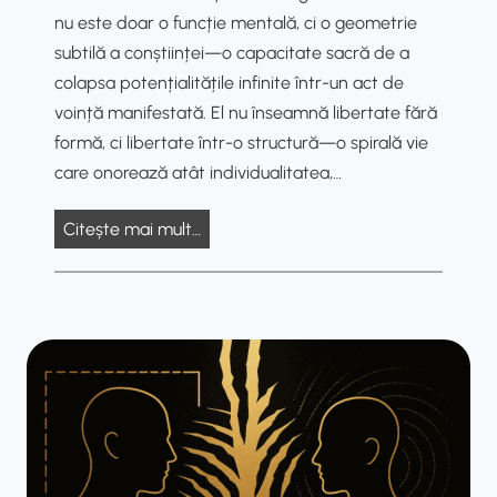
ț
p
nu este doar o funcție mentală, ci o geometrie
a
e
subtilă a conștiinței—o capacitate sacră de a
P
n
colapsa potențialitățile infinite într-un act de
r
t
voință manifestată. El nu înseamnă libertate fără
e
r
formă, ci libertate într-o structură—o spirală vie
d
u
care onorează atât individualitatea,…
i
D
c
L
Citește mai mult…
e
t
i
c
i
b
o
v
e
d
ă
r
a
u
r
l
e
A
a
r
ș