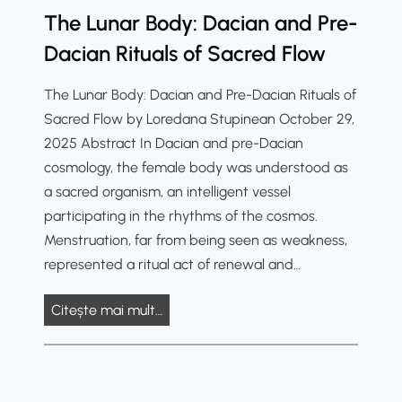
s
The Lunar Body: Dacian and Pre-
r
n
:
i
h
Dacian Rituals of Sacred Flow
A
e
a
N
The Lunar Body: Dacian and Pre-Dacian Rituals of
s
n
e
Sacred Flow by Loredana Stupinean October 29,
a
c
u
2025 Abstract In Dacian and pre-Dacian
n
i
r
cosmology, the female body was understood as
d
n
o
a sacred organism, an intelligent vessel
L
g
s
participating in the rhythms of the cosmos.
i
C
c
Menstruation, far from being seen as weakness,
m
o
i
represented a ritual act of renewal and…
i
g
e
t
n
n
T
Citește mai mult…
s
i
t
h
:
t
i
e
T
i
f
L
w
v
i