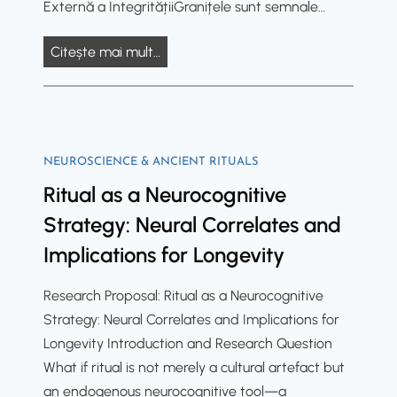
Externă a IntegritățiiGranițele sunt semnale…
e
i
a
t
G
Citește mai mult…
G
ă
r
r
ț
a
a
i
n
n
l
i
i
o
NEUROSCIENCE & ANCIENT RITUALS
ț
ț
r
Ritual as a Neurocognitive
e
e
C
l
Strategy: Neural Correlates and
l
r
e
o
Implications for Longevity
e
ș
r
i
i
Research Proposal: Ritual as a Neurocognitive
:
e
L
Strategy: Neural Correlates and Implications for
O
r
i
Longevity Introduction and Research Question
R
u
m
What if ritual is not merely a cultural artefact but
e
l
i
an endogenous neurocognitive tool—a
f
u