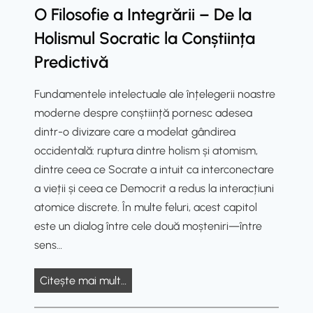
O Filosofie a Integrării – De la
Holismul Socratic la Conștiința
Predictivă
Fundamentele intelectuale ale înțelegerii noastre
moderne despre conștiință pornesc adesea
dintr-o divizare care a modelat gândirea
occidentală: ruptura dintre holism și atomism,
dintre ceea ce Socrate a intuit ca interconectare
a vieții și ceea ce Democrit a redus la interacțiuni
atomice discrete. În multe feluri, acest capitol
este un dialog între cele două moșteniri—între
sens…
O
Citește mai mult…
F