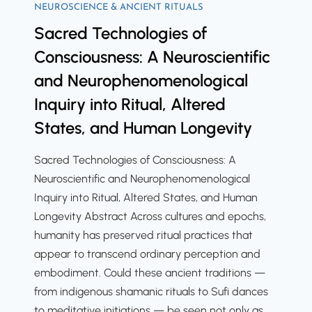
t
t
NEUROSCIENCE & ANCIENT RITUALS
p
e
e
Sacred Technologies of
l
r
g
a
Consciousness: A Neuroscientific
i
y
s
and Neurophenomenological
o
:
t
Inquiry into Ritual, Altered
a
N
i
r
e
States, and Human Longevity
c
e
u
R
r
Sacred Technologies of Consciousness: A
i
a
Neuroscientific and Neurophenomenological
t
l
Inquiry into Ritual, Altered States, and Human
u
C
Longevity Abstract Across cultures and epochs,
a
o
humanity has preserved ritual practices that
l
r
appear to transcend ordinary perception and
s
r
embodiment. Could these ancient traditions —
f
e
from indigenous shamanic rituals to Sufi dances
o
l
to meditative initiations — be seen not only as…