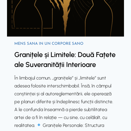
b
i
i
O
t
p
r
t
u
i
ș
m
MENS SANA IN UN CORPORE SANO
i
i
Granițele și Limitele: Două Fațete
S
z
ale Suveranității Interioare
a
a
c
r
În limbajul comun, „granițele” și „limitele” sunt
r
e
adesea folosite interschimbabil. Însă, în câmpul
a
a
conștiinței și al autoreglementării, ele operează
l
C
pe planuri diferite și îndeplinesc funcții distincte.
i
a
A le confunda înseamnă a pierde subtilitatea
t
p
artei de a fi în relație — cu sine, cu celălalt, cu
a
a
realitatea.
Granițele Personale: Structura
t
c