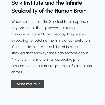
l
Salk Institute and the Infinite
e
b
i
h
ă
p
Scalability of the Human Brain
o
b
n
t
l
u
e
i
o
When scientists at the Salk Institute mapped a
a
t
r
c
r
tiny portion of the hippocampus using
f
b
i
i
nanometer-scale 3D microscopy, they weren’t
o
e
a
e
expecting to redefine the limits of computation.
n
h
n
i
Yet their data — later published in eLife —
u
a
D
I
showed that each synapse can encode about
l
v
r
n
4.7 bits of information, far exceeding prior
d
i
u
t
assumptions about neural precision. Extrapolated
e
o
m
e
across…
s
u
,
r
i
r
a
i
B
Citește mai mult…
l
n
o
e
i
d
a
y
c
t
r
o
i