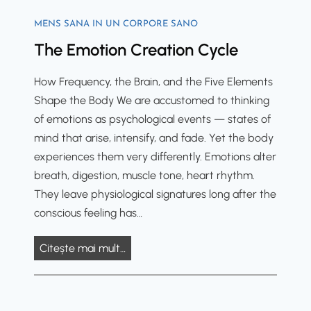
h
e
n
u
e
MENS SANA IN UN CORPORE SANO
d
:
S
The Emotion Creation Cycle
t
I
u
h
n
f
How Frequency, the Brain, and the Five Elements
e
s
i
Shape the Body We are accustomed to thinking
S
t
W
of emotions as psychological events — states of
i
i
h
mind that arise, intensify, and fade. Yet the body
l
t
i
experiences them very differently. Emotions alter
i
u
r
breath, digestion, muscle tone, heart rhythm.
c
t
l
They leave physiological signatures long after the
o
u
conscious feeling has…
n
l
C
S
T
Citește mai mult…
e
a
h
i
l
e
l
k
E