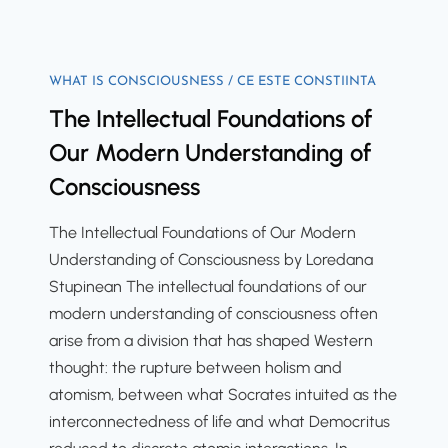
n
r
d
e
a
o
p
P
r
n
l
u
r
e
R
WHAT IS CONSCIOUSNESS / CE ESTE CONSTIINTA
o
l
e
i
e
The Intellectual Foundations of
g
l
-
g
s
i
u
Our Modern Understanding of
D
n
i
c
n
a
Consciousness
t
l
a
a
c
y
i
l
r
i
The Intellectual Foundations of Our Modern
e
I
:
a
Understanding of Consciousness by Loredana
n
n
r
n
Stupinean The intellectual foundations of our
c
q
i
R
modern understanding of consciousness often
e
u
t
i
arise from a division that has shaped Western
i
u
t
thought: the rupture between holism and
r
a
u
atomism, between what Socrates intuited as the
y
l
a
interconnectedness of life and what Democritus
i
u
l