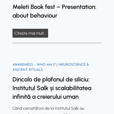
Î
t
Meleti Book fest – Presentation:
r
H
i
n
a
e
u
n
about behaviour
a
t
C
m
h
p
i
i
a
a
o
o
M
Citește mai mult…
r
n
l
i
n
e
c
i
e
|
l
l
t
o
P
e
e
y
r
o
t
s
’
t
r
AWARENESS – WHO AM I?
|
NEUROSCIENCE &
i
t
s
h
ANCIENT RITUALS
t
B
o
3
e
a
Dincolo de plafonul de siliciu:
o
t
D
“
l
Institutul Salk și scalabilitatea
o
h
W
p
u
k
infinită a creierului uman
e
o
h
l
f
S
r
y
V
Când cercetătorii de la Institutul Salk au
e
a
l
s
i