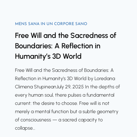
n
t
e
g
u
c
o
a
o
MENS SANA IN UN CORPORE SANO
f
l
d
Free Will and the Sacredness of
C
E
i
o
n
Boundaries: A Reflection in
n
n
t
g
Humanity’s 3D World
s
r
a
c
a
n
Free Will and the Sacredness of Boundaries: A
i
i
d
Reflection in Humanity’s 3D World by Loredana
o
n
O
Climena StupineanJuly 29, 2025 In the depths of
u
m
p
every human soul, there pulses a fundamental
s
e
t
current: the desire to choose. Free will is not
n
n
i
merely a mental function but a subtle geometry
e
t
m
of consciousness — a sacred capacity to
s
a
i
collapse…
s
n
z