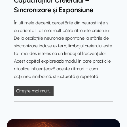
Capacităților Creierului –
i
Sincronizare și Expansiune
i
–
În ultimele decenii, cercetările din neuroștiințe s-
D
au orientat tot mai mult către ritmurile creierului.
e
De la oscilațiile neuronale spontane la stările de
l
sincronizare induse extern, limbajul creierului este
a
tot mai des înțeles ca un limbaj al frecvențelor.
H
Acest capitol explorează modul în care practicile
o
ritualice influențează aceste ritmuri – cum
l
acțiunea simbolică, structurată și repetată…
i
s
Î
Citește mai mult…
m
n
u
s
l
e
S
m