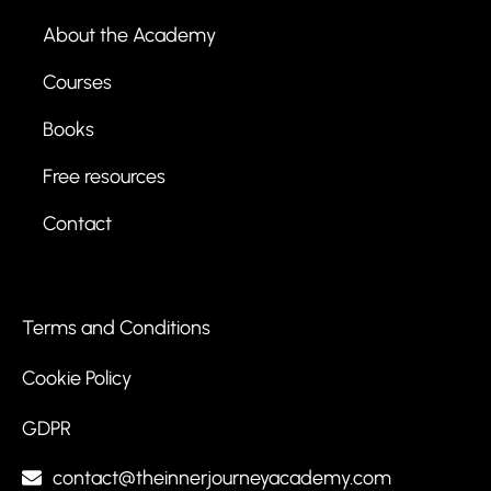
u
S
r
i
About the Academy
c
u
Courses
a
m
l
a
Books
a
n
b
Free resources
i
Contact
l
i
t
y
Terms and Conditions
o
Cookie Policy
f
t
GDPR
h
e
contact@theinnerjourneyacademy.com