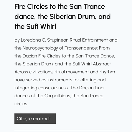
i
Fire Circles to the San Trance
o
c
o
c
n
i
d
dance, the Siberian Drum, and
a
g
c
e
n
the Sufi Whirl
e
e
r
c
v
n
by Loredana C. Stupinean Ritual Entrainment and
e
i
U
the Neuropsychology of Transcendence: From
o
t
n
the Dacian Fire Circles to the San Trance Dance,
f
y
d
the Siberian Drum, and the Sufi Whirl Abstract
R
e
Across civilizations, ritual movement and rhythm
i
r
have served as instruments for altering and
t
s
integrating consciousness. The Dacian lunar
u
t
dances of the Carpathians, the San trance
a
a
circles…
l
n
i
d
R
Citește mai mult…
n
i
i
D