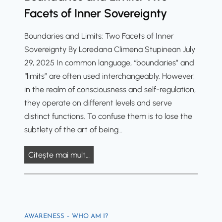
i
o
m
I
Facets of Inner Sovereignty
e
n
o
A
s
s
d
Boundaries and Limits: Two Facets of Inner
M
o
f
a
Sovereignty By Loredana Climena Stupinean July
!
f
o
l
29, 2025 In common language, “boundaries” and
C
r
P
“limits” are often used interchangeably. However,
o
L
r
in the realm of consciousness and self-regulation,
n
o
o
they operate on different levels and serve
s
n
t
distinct functions. To confuse them is to lose the
c
g
o
subtlety of the art of being…
i
e
c
o
v
B
Citește mai mult…
o
u
i
o
l
s
t
u
f
n
y
n
o
e
d
r
s
AWARENESS – WHO AM I?
a
E