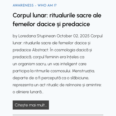
u
o
e
AWARENESS – WHO AM I?
c
n
F
R
Corpul lunar: ritualurile sacre ale
a
a
a
e
n
r
femeilor dacice și predacice
c
n
d
B
e
e
N
by Loredana Stupinean October 02, 2025 Corpul
o
t
w
e
lunar: ritualurile sacre ale femeilor dacice și
d
s
a
u
predacice Abstract: În cosmologia dacică și
y
o
l
r
predacică, corpul feminin era înțeles ca
:
f
a
o
un organism sacru, un vas inteligent care
D
I
n
p
participa la ritmurile cosmosului. Menstruația,
a
n
d
h
departe de a fi percepută ca o slăbiciune,
c
n
L
e
reprezenta un act ritualic de reînnoire și amintire:
i
e
i
n
o aliniere lunară…
a
r
f
o
n
S
e
m
C
Citește mai mult…
a
o
s
e
o
n
v
p