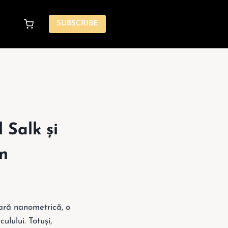
SUBSCRIBE
l Salk și
an
cară nanometrică, o
lului. Totuși,