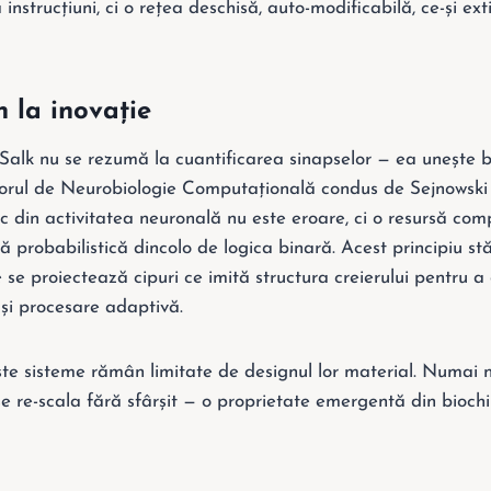
 instrucțiuni, ci o rețea deschisă, auto-modificabilă, ce-și ex
 la inovație
 Salk nu se rezumă la cuantificarea sinapselor — ea unește bi
atorul de Neurobiologie Computațională condus de Sejnowsk
c din activitatea neuronală nu este eroare, ci o resursă com
 probabilistică dincolo de logica binară. Acest principiu stă
 se proiectează cipuri ce imită structura creierului pentru a
și procesare adaptivă.
este sisteme rămân limitate de designul lor material. Numai 
 re-scala fără sfârșit — o proprietate emergentă din biochim