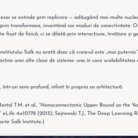
sor se extinde prin replicare — adăugând mai multe nuclee
 prin transformare, inventând noi moduri de conectivitate. O
e fixat de fizică, ci se dilată prin interacțiune, învățare și 
 Institutului Salk nu arată doar că creierul este „mai puternic
rține unei alte clase de sisteme: una în care scalabilitatea 
 într-un sens profund, infinit în propria sa arhitectură.
 Bartol T.M. et al., “Nanoconnectomic Upper Bound on the Var
,” eLife 4:e10778 (2015); Sejnowski T.J., The Deep Learning 
rte Salk Institute.)