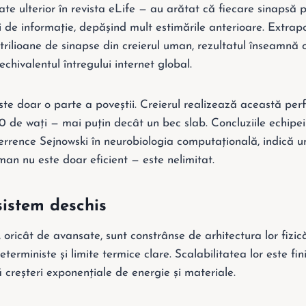
ate ulterior în revista eLife — au arătat că fiecare sinapsă 
i de informație, depășind mult estimările anterioare. Extrapo
trilioane de sinapse din creierul uman, rezultatul înseamnă 
echivalentul întregului internet global.
te doar o parte a poveștii. Creierul realizează această pe
de wați — mai puțin decât un bec slab. Concluziile echipei 
 Terrence Sejnowski în neurobiologia computațională, indică 
man nu este doar eficient — este nelimitat.
sistem deschis
oricât de avansate, sunt constrânse de arhitectura lor fizic
 deterministe și limite termice clare. Scalabilitatea lor este fin
 creșteri exponențiale de energie și materiale.