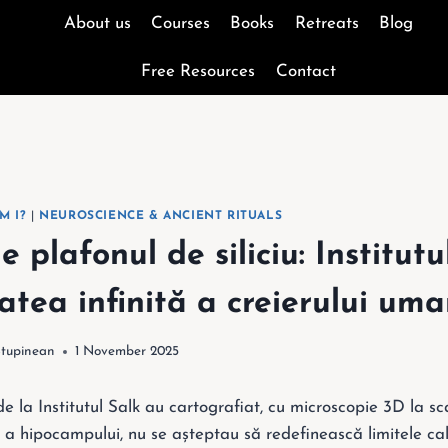
About us
Courses
Books
Retreats
Blog
Free Resources
Contact
M I?
|
NEUROSCIENCE & ANCIENT RITUALS
 plafonul de siliciu: Institutu
tatea infinită a creierului um
Stupinean
1 November 2025
e la Institutul Salk au cartografiat, cu microscopie 3D la s
a hipocampului, nu se așteptau să redefinească limitele calcu