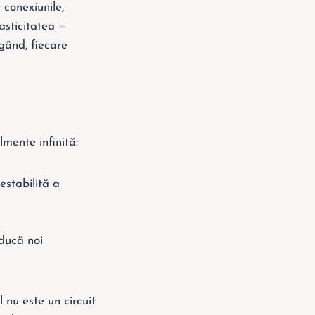
 conexiunile,
asticitatea —
gând, fiecare
lmente infinită:
estabilită a
oducă noi
 nu este un circuit