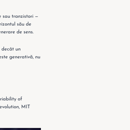
 sau tranzistori —
rizontul său de
generare de sens.
” decât un
este generativă, nu
iability of
Revolution, MIT