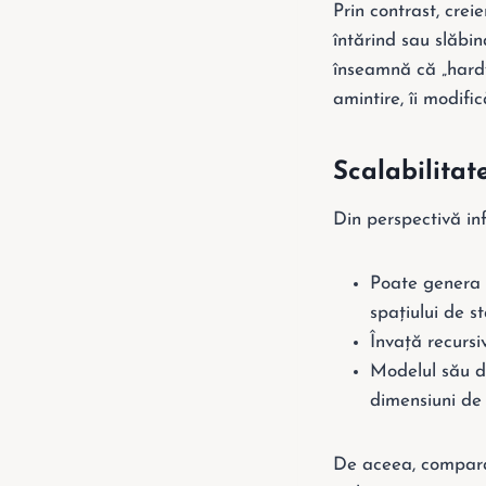
Prin contrast, crei
întărind sau slăbi
înseamnă că „hardw
amintire, îi modific
Scalabilitat
Din perspectivă inf
Poate genera l
spațiului de st
Învață recursi
Modelul său de
dimensiuni de 
De aceea, comparați