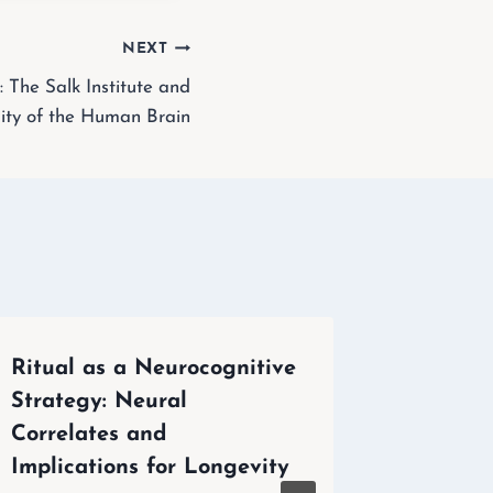
NEXT
: The Salk Institute and
ility of the Human Brain
Ritual as a Neurocognitive
Corpul l
Strategy: Neural
sacre a
Correlates and
și pred
Implications for Longevity
By
Loredana