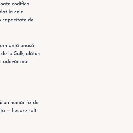
poate codifica
lat la cele
o capacitate de
rformanță uriașă
de la Salk, alături
un adevăr mai
ă: un număr fix de
ita — fiecare salt