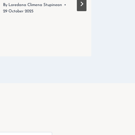
29 October
By
Loredana Climena Stupinean
29 October 2025