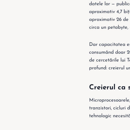
datele lor — public
aproximativ 4,7 biț
aproximativ 26 de 
circa un petabyte, 
Dar capacitatea es
consumând doar 20 
de cercetările lui
profund: creierul u
Creierul ca 
Microprocesoarele, 
tranzistori, cicluri
tehnologic necesită