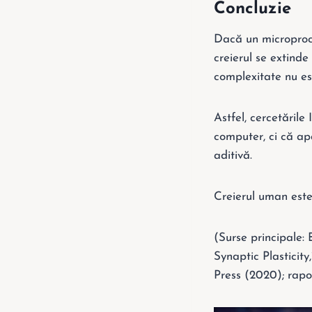
Concluzie
Dacă un microproce
creierul se extinde
complexitate nu est
Astfel, cercetările
computer, ci că apa
aditivă.
Creierul uman este,
(Surse principale:
Synaptic Plasticity
Press (2020); rapoa