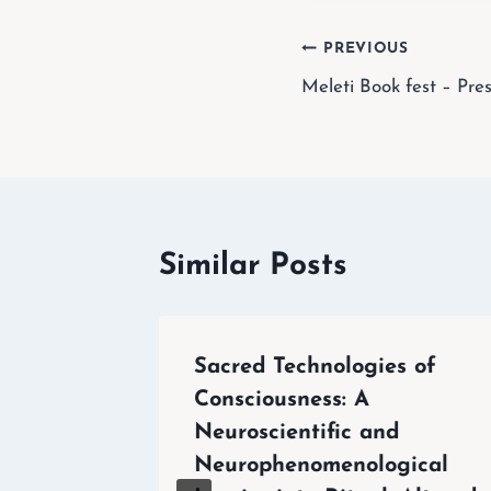
Post
PREVIOUS
Meleti Book fest – Pre
navigation
Similar Posts
Sacred Technologies of
Consciousness: A
an
Neuroscientific and
Neurophenomenological