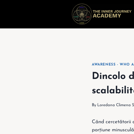
Skip
to
content
AWARENESS - WHO A
Dincolo de
scalabili
By
Loredana Climena 
Când cercetătorii d
porțiune minusculă 