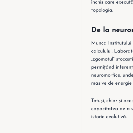
închis care execută
topologia.
De la neuron
Munca Institutului
calculului. Labor
„zgomotul” stocasti
permițând inferență
neuromorfice, unde
masive de energie 
Totuși, chiar și ac
capacitatea de a se
istorie evolutivă.