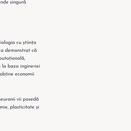
tinde singură
ologia cu știința
i a demonstrat că
putațională,
 la baza ingineriei
 obține economii
neuronii vii posedă
ie, plasticitate și