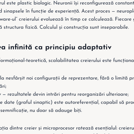
erul este plastic biologic. Neuronii își reconfigurează constant
nd sinapsele în funcție de experiență. Acest proces — neuropl
are-ul” creierului evoluează în timp ce calculează. Fiecare 
ă structura fizică. Calculul și construcția sunt inseparabile.
ea infinită ca principiu adaptativ
ormațional-teoretică, scalabilitatea creierului este funcționa
a nesfârșit noi configurații de reprezentare, fără o limită pr
ări;
v — rezultatele devin intrări pentru reorganizări ulterioare;
 date (graful sinaptic) este autoreferențial, capabil să pr
semnificație, nu doar să adauge biți.
a dintre creier și microprocesor ratează esențialul: creierul