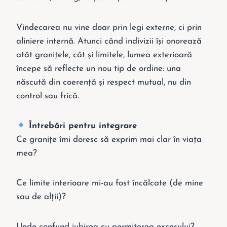
Vindecarea nu vine doar prin legi externe, ci prin
aliniere internă. Atunci când indivizii își onorează
atât granițele, cât și limitele, lumea exterioară
începe să reflecte un nou tip de ordine: una
născută din coerență și respect mutual, nu din
control sau frică.
Întrebări pentru integrare
Ce granițe îmi doresc să exprim mai clar în viața
mea?
Ce limite interioare mi-au fost încălcate (de mine
sau de alții)?
Unde confund iubirea cu permiterea excesului?