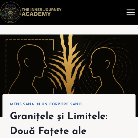
Skip
to
content
MENS SANA IN UN CORPORE SANO
Granițele și Limitele:
Două Fațete ale